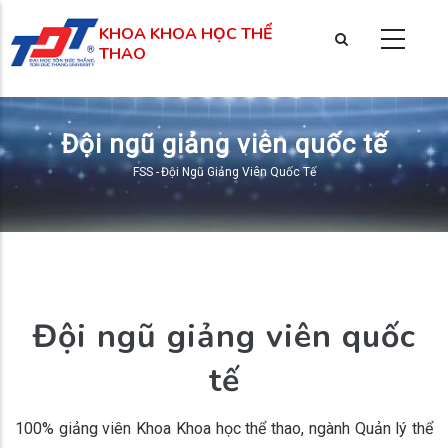
Nhảy
KHOA KHOA HỌC THỂ
đến
THAO
nội
dung
Đội ngũ giảng viên quốc tế
FSS
-
Đội Ngũ Giảng Viên Quốc Tế
Breadcrumb
Đội ngũ giảng viên quốc
tế
100% giảng viên Khoa Khoa học thể thao, ngành Quản lý thể