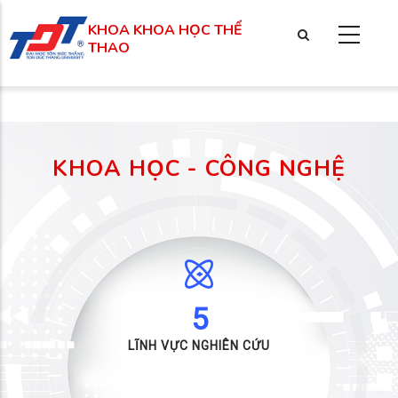
Nhảy
KHOA KHOA HỌC THỂ
đến
THAO
nội
dung
KHOA HỌC - CÔNG NGHỆ
5
LĨNH VỰC NGHIÊN CỨU