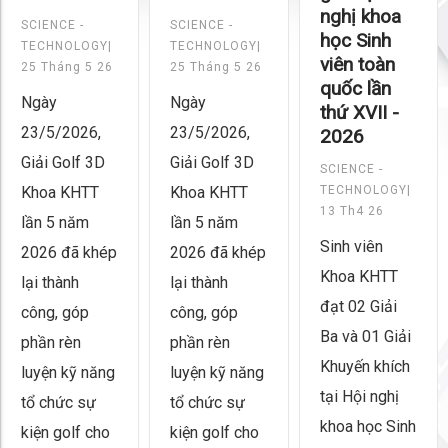
nghị khoa
SCIENCE -
SCIENCE -
học Sinh
TECHNOLOGY|
TECHNOLOGY|
viên toàn
25 Tháng 5 26
25 Tháng 5 26
quốc lần
Ngày
Ngày
thứ XVII -
23/5/2026,
23/5/2026,
2026
Giải Golf 3D
Giải Golf 3D
SCIENCE -
Khoa KHTT
Khoa KHTT
TECHNOLOGY|
13 Th4 26
lần 5 năm
lần 5 năm
Sinh viên
2026 đã khép
2026 đã khép
Khoa KHTT
lại thành
lại thành
đạt 02 Giải
công, góp
công, góp
Ba và 01 Giải
phần rèn
phần rèn
Khuyến khích
luyện kỹ năng
luyện kỹ năng
tại Hội nghị
tổ chức sự
tổ chức sự
khoa học Sinh
kiện golf cho
kiện golf cho