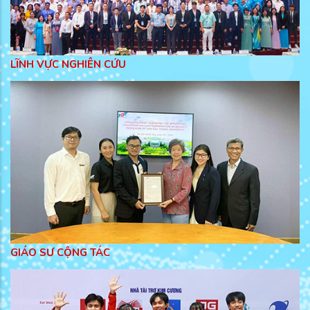
LĨNH VỰC NGHIÊN CỨU
GIÁO SƯ CỘNG TÁC