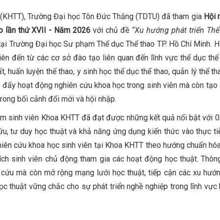
 (KHTT), Trường Đại học Tôn Đức Thắng (TDTU) đã tham gia
Hội 
ao lần thứ XVII - Năm 2026
với chủ đề
“Xu hướng phát triển Th
tại Trường Đại học Sư phạm Thể dục Thể thao TP. Hồ Chí Minh. Hộ
ên đến từ các cơ sở đào tạo liên quan đến lĩnh vực thể dục thể 
 huấn luyện thể thao, y sinh học thể dục thể thao, quản lý thể th
c đẩy hoạt động nghiên cứu khoa học trong sinh viên mà còn tạo 
trong bối cảnh đổi mới và hội nhập.
óm sinh viên Khoa KHTT đã đạt được những kết quả nổi bật với 0
ứu, tư duy học thuật và khả năng ứng dụng kiến thức vào thực ti
ghiên cứu khoa học sinh viên tại Khoa KHTT theo hướng chuẩn hóa
hích sinh viên chủ động tham gia các hoạt động học thuật. Thôn
n cứu mà còn mở rộng mạng lưới học thuật, tiếp cận các xu hướ
ọc thuật vững chắc cho sự phát triển nghề nghiệp trong lĩnh vực