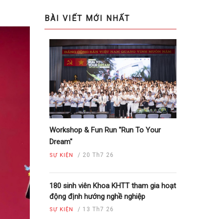
BÀI VIẾT MỚI NHẤT
Workshop & Fun Run "Run To Your
Dream"
/
20 Th7 26
SỰ KIỆN
180 sinh viên Khoa KHTT tham gia hoạt
động định hướng nghề nghiệp
/
13 Th7 26
SỰ KIỆN