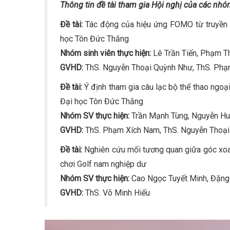
Thông tin đề tài tham gia Hội nghị của các nhó
Đề tài:
Tác động của hiệu ứng FOMO từ truyền th
học Tôn Đức Thắng
Nhóm sinh viên thực hiện:
Lê Trần Tiến, Phạm T
GVHD:
ThS. Nguyễn Thoại Quỳnh Như, ThS. Ph
Đề tài:
Ý định tham gia câu lạc bộ thể thao ngoạ
Đại học Tôn Đức Thắng
Nhóm SV thực hiện:
Trần Mạnh Tùng, Nguyễn H
GVHD:
ThS. Phạm Xích Nam, ThS. Nguyễn Thoạ
Đề tài:
Nghiên cứu mối tương quan giữa góc xoay
chơi Golf nam nghiệp dư
Nhóm SV thực hiện:
Cao Ngọc Tuyết Minh, Đặng 
GVHD:
ThS. Võ Minh Hiếu