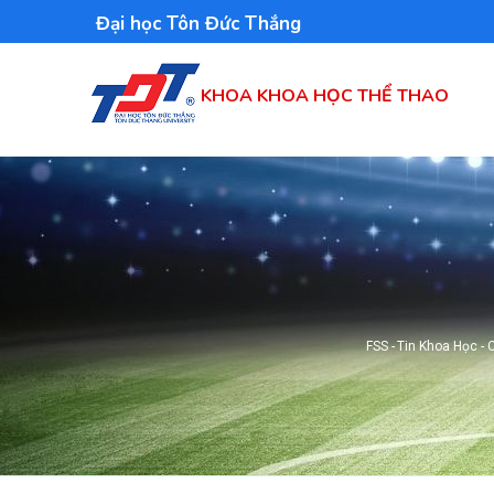
Nhảy
Đại học Tôn Đức Thắng
đến
nội
KHOA KHOA HỌC THỂ THAO
dung
FSS
-
Tin Khoa Học -
Breadcr