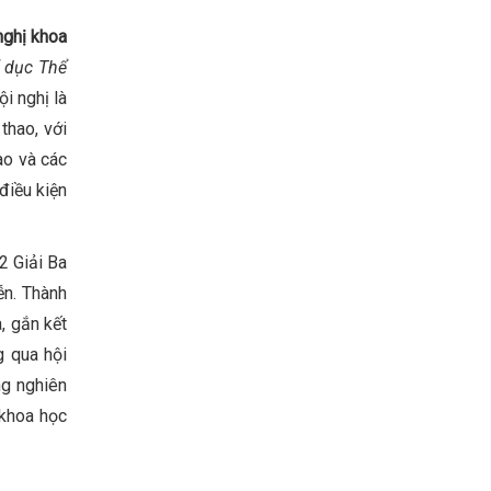
nghị khoa
ể dục Thể
i nghị là
thao, với
ao và các
điều kiện
2 Giải Ba
ễn. Thành
, gắn kết
g qua hội
ng nghiên
 khoa học