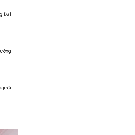
g Đại
Trường
người