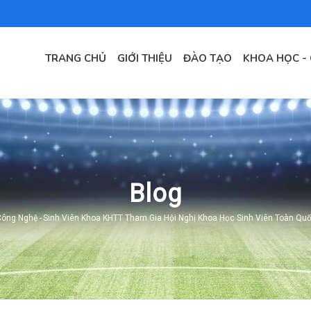
MAIN
NAVIGATION
TRANG CHỦ
GIỚI THIỆU
ĐÀO TẠO
KHOA HỌC -
VI
Blog
 Công Nghệ
-
Sinh Viên Khoa KHTT Tham Gia Hội Nghị Khoa Học Sinh Viên Toàn Quốc
umb