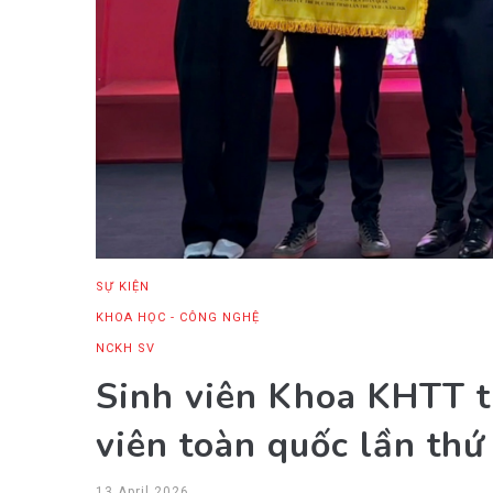
SỰ KIỆN
KHOA HỌC - CÔNG NGHỆ
NCKH SV
Sinh viên Khoa KHTT t
viên toàn quốc lần thứ
13 April 2026