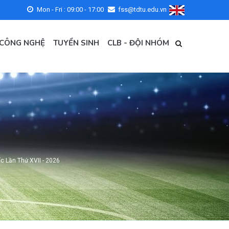
Mon - Fri : 09:00 - 17:00
fss@tdtu.edu.vn
 CÔNG NGHỆ
TUYỂN SINH
CLB - ĐỘI NHÓM
 Lần Thứ XVII - 2026