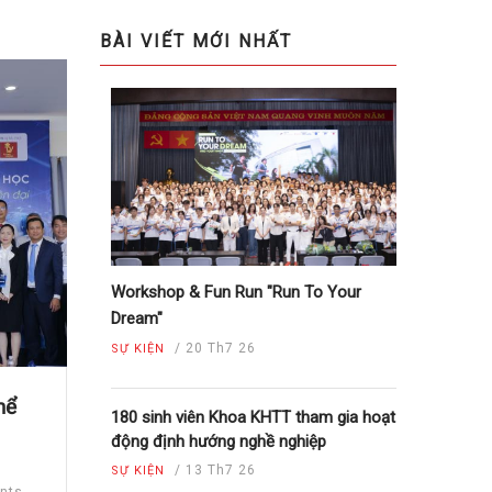
BÀI VIẾT MỚI NHẤT
Workshop & Fun Run "Run To Your
Dream"
/
20 Th7 26
SỰ KIỆN
hể
180 sinh viên Khoa KHTT tham gia hoạt
động định hướng nghề nghiệp
/
13 Th7 26
SỰ KIỆN