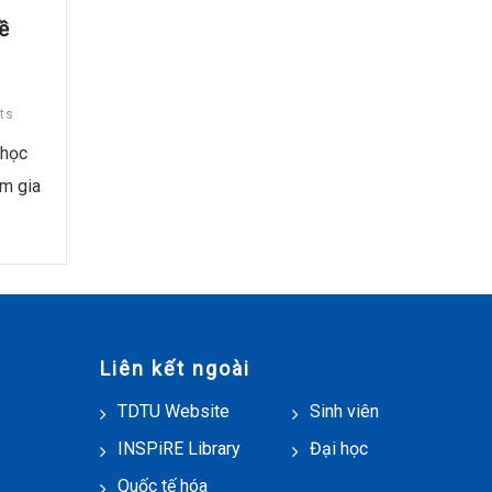
ề
ts
 học
am gia
Liên kết ngoài
TDTU Website
Sinh viên
INSPiRE Library
Đại học
Quốc tế hóa