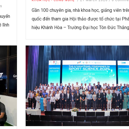
/
21 March 2026
/
0 comme
KHOA HỌC - CÔNG NGHỆ
s
Gần 100 chuyên gia, nhà khoa học, giảng viên trê
huyến
quốc đến tham gia Hội thảo được tổ chức tại Ph
 lĩnh
hiệu Khánh Hòa – Trường Đại học Tôn Đức Thắn