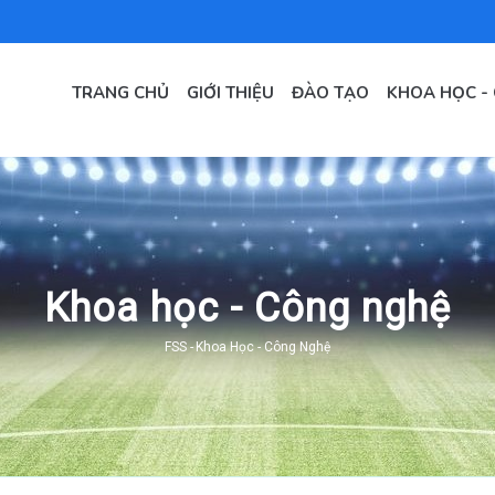
MAIN
NAVIGATION
TRANG CHỦ
GIỚI THIỆU
ĐÀO TẠO
KHOA HỌC -
VI
Khoa học - Công nghệ
FSS
-
Khoa Học - Công Nghệ
Breadcrumb