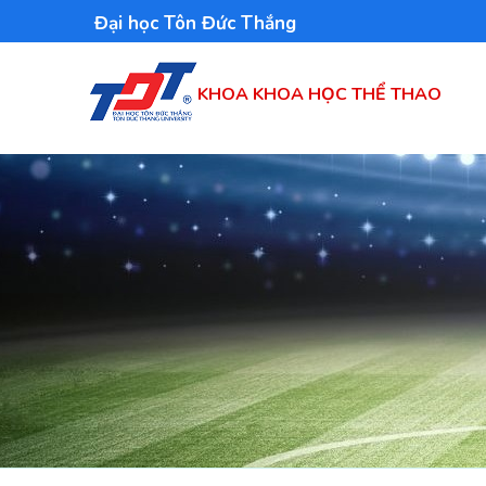
Nhảy
Đại học Tôn Đức Thắng
đến
nội
KHOA KHOA HỌC THỂ THAO
dung