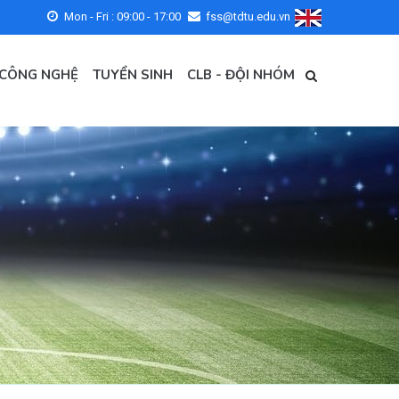
Mon - Fri : 09:00 - 17:00
fss@tdtu.edu.vn
 CÔNG NGHỆ
TUYỂN SINH
CLB - ĐỘI NHÓM