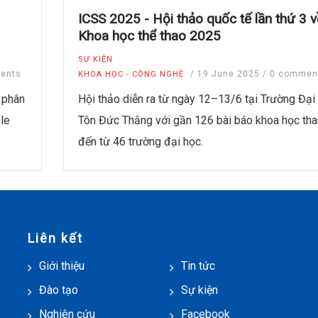
ICSS 2025 - Hội thảo quốc tế lần thứ 3 v
Khoa học thể thao 2025
SỰ KIỆN
ents
/
19 June 2025
/
0 commen
KHOA HỌC - CÔNG NGHỆ
 phân
Hội thảo diễn ra từ ngày 12–13/6 tại Trường Đại
le
Tôn Đức Thắng với gần 126 bài báo khoa học th
đến từ 46 trường đại học.
Liên kết
Giới thiệu
Tin tức
Đào tạo
Sự kiện
Nghiên cứu
Facebook