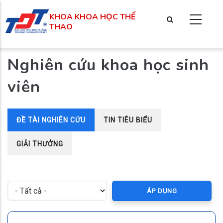
Nhảy
KHOA KHOA HỌC THỂ
đến
THAO
nội
dung
Nghiên cứu khoa học sinh
viên
(TAB
ĐỀ TÀI NGHIÊN CỨU
TIN TIÊU BIỂU
Tab
HOẠT
GIẢI THƯỞNG
ĐỘNG)
chính