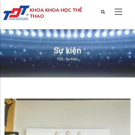
Nhảy
KHOA KHOA HỌC THỂ
đến
THAO
nội
dung
Sự kiện
FSS
-
Sự Kiện
Breadcrumb