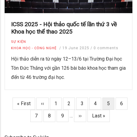
ICSS 2025 - Hội thảo quốc tế lần thứ 3 về
Khoa học thể thao 2025
SỰ KIỆN
/
19 June 2025
/
0 comments
KHOA HỌC - CÔNG NGHỆ
Hội thảo diễn ra từ ngày 12–13/6 tại Trường Đại học
Tôn Đức Thắng với gần 126 bài báo khoa học tham gia
đến từ 46 trường đại học.
First
« First
Trang
‹‹
Page
1
Page
2
Page
3
Page
4
Trang
5
Page
6
Pagination
page
trước
hiện
Page
7
Page
8
Page
9
…
Next
››
Last
Last »
thời
page
page