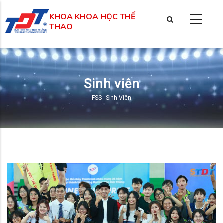
Nhảy
KHOA KHOA HỌC THỂ
đến
THAO
nội
dung
Sinh viên
FSS
-
Sinh Viên
Breadcrumb