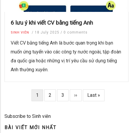
6 lưu ý khi viết CV bằng tiếng Anh
/
18 July 2025
/
0 comments
SINH VIÊN
Viết CV bằng tiếng Anh là bước quan trọng khi bạn
muốn ứng tuyển vào các công ty nước ngoài, tập đoàn
đa quốc gia hoặc những vị trí yêu cầu sử dụng tiếng
Anh thường xuyên.
Trang
1
Page
2
Page
3
Next
››
Last
Last »
Pagination
hiện
page
page
thời
Subscribe to Sinh viên
BÀI VIẾT MỚI NHẤT