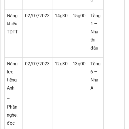
Năng
02/07/2023
14g30
15g00
Tầng
khiếu
1 –
TDTT
Nhà
thi
đấu
Năng
02/07/2023
12g30
13g00
Tầng
lực
6 –
tiếng
Nhà
Anh
A
–
Phần
nghe,
đọc