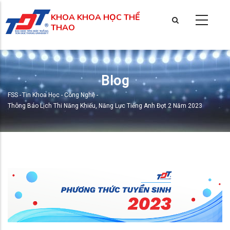
Nhảy
KHOA KHOA HỌC THỂ
đến
THAO
nội
dung
Blog
FSS
-
Tin Khoa Học - Công Nghệ
-
Breadcrumb
Thông Báo Lịch Thi Năng Khiếu, Năng Lực Tiếng Anh Đợt 2 Năm 2023