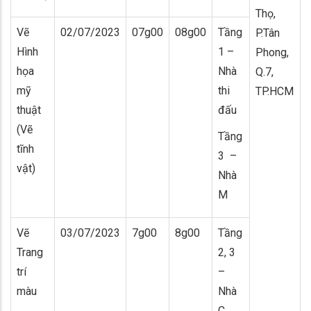
Thọ,
Vẽ
02/07/2023
07g00
08g00
Tầng
P.Tân
Hình
1 –
Phong,
họa
Nhà
Q.7,
mỹ
thi
TP.HCM
thuật
đấu
(Vẽ
Tầng
tĩnh
3 –
vật)
Nhà
M
Vẽ
03/07/2023
7g00
8g00
Tầng
Trang
2, 3
trí
–
màu
Nhà
C