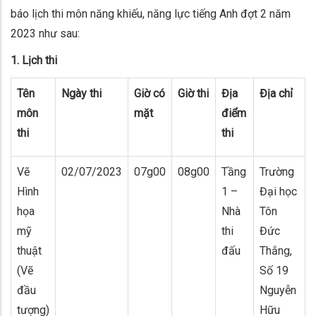
báo lịch thi môn năng khiếu, năng lực tiếng Anh đợt 2 năm
2023 như sau:
1. Lịch thi
Tên
Ngày thi
Giờ có
Giờ thi
Địa
Địa chỉ
môn
mặt
điểm
thi
thi
Vẽ
02/07/2023
07g00
08g00
Tầng
Trường
Hình
1 –
Đại học
họa
Nhà
Tôn
mỹ
thi
Đức
thuật
đấu
Thắng,
(Vẽ
Số 19
đầu
Nguyễn
tượng)
Hữu