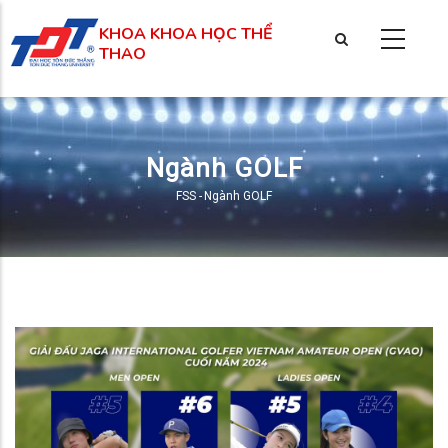
Nhảy
KHOA KHOA HỌC THỂ
đến
THAO
nội
dung
Ngành GOLF
FSS
-
Ngành GOLF
Breadcrumb