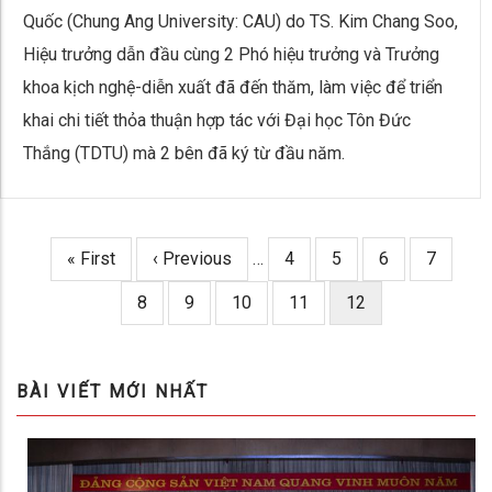
Quốc (Chung Ang University: CAU) do TS. Kim Chang Soo,
Hiệu trưởng dẫn đầu cùng 2 Phó hiệu trưởng và Trưởng
khoa kịch nghệ-diễn xuất đã đến thăm, làm việc để triển
khai chi tiết thỏa thuận hợp tác với Đại học Tôn Đức
Thắng (TDTU) mà 2 bên đã ký từ đầu năm.
First
« First
Trang
‹ Previous
…
Page
4
Page
5
Page
6
Page
7
Pagination
page
trước
Page
8
Page
9
Page
10
Page
11
Trang
12
hiện
thời
BÀI VIẾT MỚI NHẤT