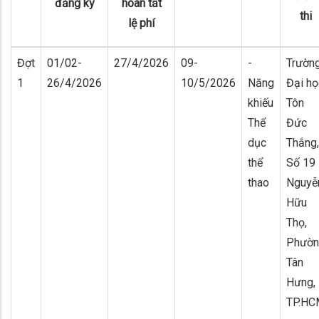
đăng ký
hoàn tất
thi
lệ
phí
Đợt
01/02-
27/4/2026
09-
-
Trườn
1
26/4/2026
10/5/2026
Năng
Đại họ
khiếu
Tôn
Thể
Đức
dục
Thắng,
thể
Số 19
thao
Nguyễ
Hữu
Thọ,
Phườn
Tân
Hưng,
TP.HC