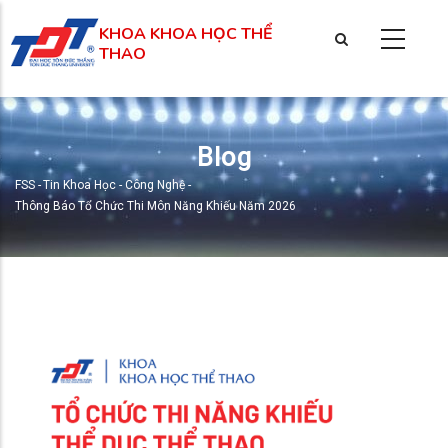
Nhảy
KHOA KHOA HỌC THỂ
đến
THAO
nội
dung
Blog
FSS
-
Tin Khoa Học - Công Nghệ
-
Breadcrumb
Thông Báo Tổ Chức Thi Môn Năng Khiếu Năm 2026