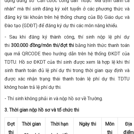
dụng đúng số “Căn cước công dân” hoặc “Mã định danh cá
nhân” mà thí sinh đăng ký xét tuyển ở các phương thức và
đăng ký tài khoản trên hệ thống chung của Bộ Giáo dục và
Đào tạo (GDĐT) để đăng ký dự thi các môn năng khiếu.
- Sau khi đăng ký thành công, thí sinh nộp lệ phí dự
thi
300.000 đồng/môn thi/đợt thi
bằng hình thức thanh toán
qua mã QRCODE theo hướng dẫn trên hệ thống ĐKDT của
TDTU. Hồ sơ ĐKDT của thí sinh được xem là hợp lệ khi thí
sinh thanh toán đủ lệ phí dự thi trong thời gian quy định và
được xác nhận trạng thái thanh toán lệ phí dự thi. TDTU
không hoàn trả lệ phí dự thi.
- Thí sinh không phải in và nộp hồ sơ về Trường.
3. Thời gian nộp hồ sơ và tổ chức thi
Đợt
Thời gian
Thời hạn
Ngày thi
Môn
Địa
thi
thi
điểm