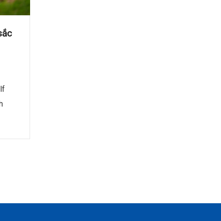
sắc
lf
h