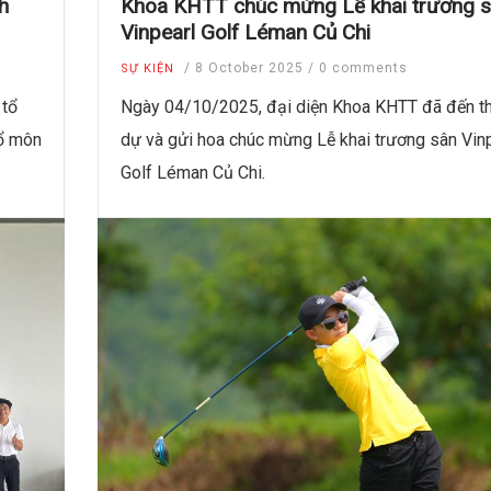
h
Khoa KHTT chúc mừng Lễ khai trương 
Vinpearl Golf Léman Củ Chi
/
8 October 2025
/
0 comments
SỰ KIỆN
 tổ
Ngày 04/10/2025, đại diện Khoa KHTT đã đến t
hổ môn
dự và gửi hoa chúc mừng Lễ khai trương sân Vin
Golf Léman Củ Chi.