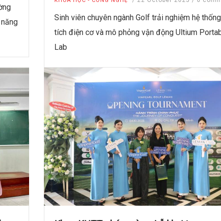
/
22 October 2025
/
0 comm
KHOA HỌC - CÔNG NGHỆ
ờng
Sinh viên chuyên ngành Golf trải nghiệm hệ thốn
ỹ năng
tích điện cơ và mô phỏng vận động Ultium Porta
Lab