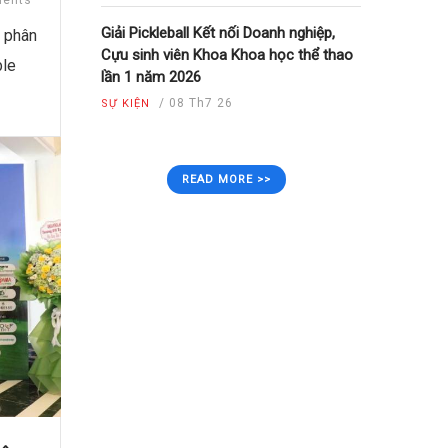
ents
Giải Pickleball Kết nối Doanh nghiệp,
g phân
Cựu sinh viên Khoa Khoa học thể thao
ble
lần 1 năm 2026
/
08 Th7 26
SỰ KIỆN
READ MORE >>