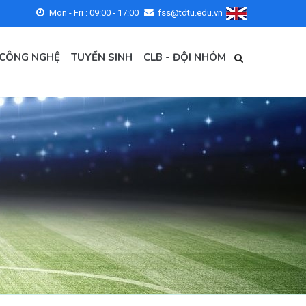
Mon - Fri : 09:00 - 17:00
fss@tdtu.edu.vn
 CÔNG NGHỆ
TUYỂN SINH
CLB - ĐỘI NHÓM