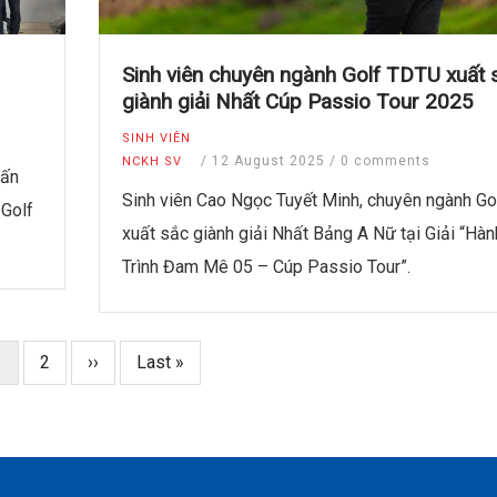
Sinh viên chuyên ngành Golf TDTU xuất 
giành giải Nhất Cúp Passio Tour 2025
SINH VIÊN
/
12 August 2025
/
0 comments
NCKH SV
uấn
Sinh viên Cao Ngọc Tuyết Minh, chuyên ngành Go
 Golf
xuất sắc giành giải Nhất Bảng A Nữ tại Giải “Hàn
Trình Đam Mê 05 – Cúp Passio Tour”.
Trang
1
Page
2
Next
››
Last
Last »
iện
page
page
hời