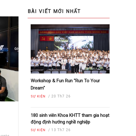
BÀI VIẾT MỚI NHẤT
Workshop & Fun Run "Run To Your
Dream"
/
20 Th7 26
SỰ KIỆN
180 sinh viên Khoa KHTT tham gia hoạt
động định hướng nghề nghiệp
/
13 Th7 26
SỰ KIỆN