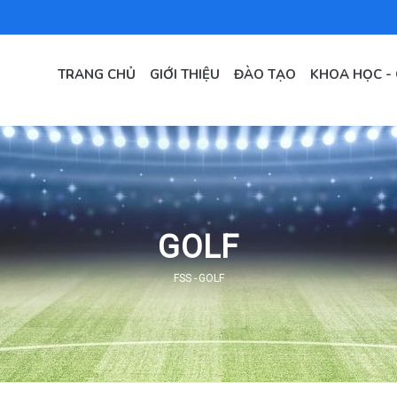
MAIN
NAVIGATION
TRANG CHỦ
GIỚI THIỆU
ĐÀO TẠO
KHOA HỌC -
VI
GOLF
FSS
-
GOLF
Breadcrumb