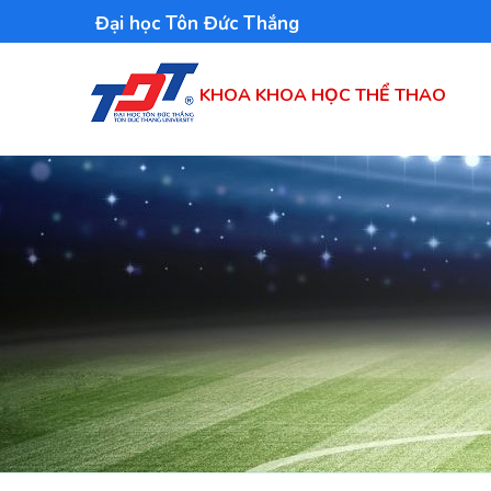
Nhảy
Đại học Tôn Đức Thắng
đến
nội
KHOA KHOA HỌC THỂ THAO
dung