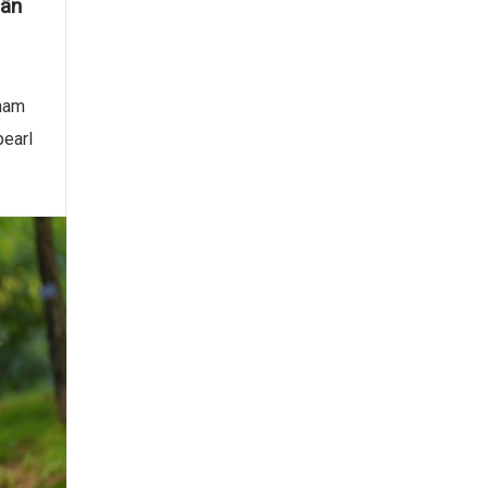
sân
ham
pearl