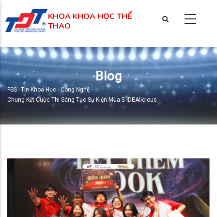
Nhảy
KHOA KHOA HỌC THỂ
đến
THAO
nội
dung
Blog
FSS
-
Tin Khoa Học - Công Nghệ
-
Breadcrumb
Chung Kết Cuộc Thi Sáng Tạo Sự Kiện Mùa 5 IDEAlicious