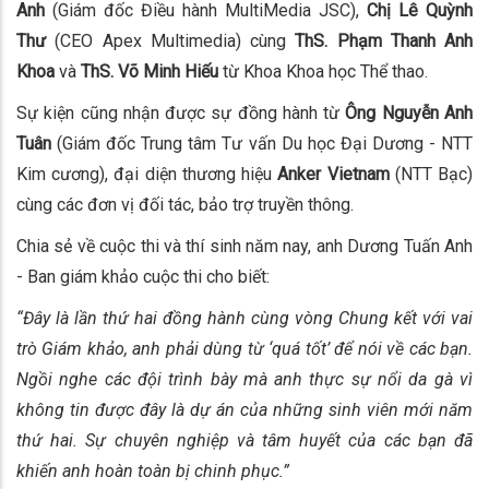
Anh
(Giám đốc Điều hành MultiMedia JSC),
Chị Lê Quỳnh
Thư
(CEO Apex Multimedia) cùng
ThS. Phạm Thanh Anh
Khoa
và
ThS. Võ Minh Hiếu
từ Khoa Khoa học Thể thao.
Sự kiện cũng nhận được sự đồng hành từ
Ông Nguyễn Anh
Tuân
(Giám đốc Trung tâm Tư vấn Du học Đại Dương - NTT
Kim cương), đại diện thương hiệu
Anker Vietnam
(NTT Bạc)
cùng các đơn vị đối tác, bảo trợ truyền thông.
Chia sẻ về cuộc thi và thí sinh năm nay, anh Dương Tuấn Anh
- Ban giám khảo cuộc thi cho biết:
“Đây là lần thứ hai đồng hành cùng vòng Chung kết với vai
trò Giám khảo, anh phải dùng từ ‘quá tốt’ để nói về các bạn.
Ngồi nghe các đội trình bày mà anh thực sự nổi da gà vì
không tin được đây là dự án của những sinh viên mới năm
thứ hai. Sự chuyên nghiệp và tâm huyết của các bạn đã
khiến anh hoàn toàn bị chinh phục.”