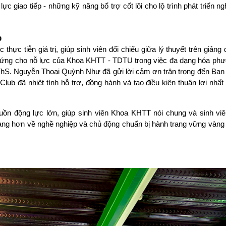
c giao tiếp - những kỹ năng bổ trợ cốt lõi cho lộ trình phát triển ng
p
ực tiễn giá trị, giúp sinh viên đối chiếu giữa lý thuyết trên giảng
hứng cho nỗ lực của Khoa KHTT - TDTU trong việc đa dạng hóa phư
ThS. Nguyễn Thoại Quỳnh Như đã gửi lời cảm ơn trân trọng đến Ban 
lub đã nhiệt tình hỗ trợ, đồng hành và tạo điều kiện thuận lợi nhất
ồn động lực lớn, giúp sinh viên Khoa KHTT nói chung và sinh viê
àng hơn về nghề nghiệp và chủ động chuẩn bị hành trang vững vàng t