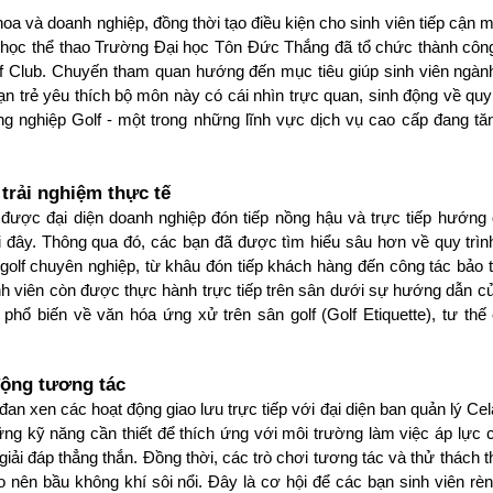
 và doanh nghiệp, đồng thời tạo điều kiện cho sinh viên tiếp cận m
 học thể thao Trường Đại học Tôn Đức Thắng đã tổ chức thành côn
f Club. 
Chuyến tham quan hướng đến mục tiêu giúp sinh viên ngành
n trẻ yêu thích bộ môn này có cái nhìn trực quan, sinh động về quy 
ng nghiệp Golf - một trong những lĩnh vực dịch vụ cao cấp đang tăn
trải nghiệm thực tế
được đại diện doanh nghiệp đón tiếp nồng hậu và trực tiếp hướng 
tại đây. Thông qua đó, các bạn đã được tìm hiểu sâu hơn về quy trình
lf chuyên nghiệp, từ khâu đón tiếp khách hàng đến công tác bảo trì
nh viên còn được thực hành trực tiếp trên sân dưới sự hướng dẫn củ
phổ biến về văn hóa ứng xử trên sân golf (Golf Etiquette), tư thế 
động tương tác
n xen các hoạt động giao lưu trực tiếp với đại diện ban quản lý Cel
ng kỹ năng cần thiết để thích ứng với môi trường làm việc áp lực c
iải đáp thẳng thắn. 
Đồng thời, các trò chơi tương tác và thử thách 
o nên bầu không khí sôi nổi. Đây là cơ hội để các bạn sinh viên rèn