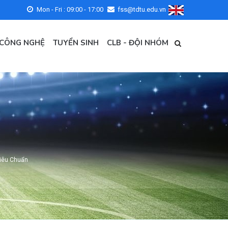
Mon - Fri : 09:00 - 17:00
fss@tdtu.edu.vn
 CÔNG NGHỆ
TUYỂN SINH
CLB - ĐỘI NHÓM
Tiêu Chuẩn