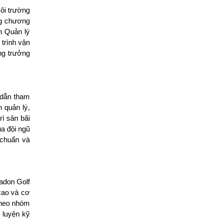
ôi trường 
g chương 
 Quản lý 
trình vận 
g trưởng 
dẫn tham 
 quản lý, 
 sân bãi 
a đội ngũ 
chuẩn và 
adon Golf 
ao và cơ 
theo nhóm 
 luyện kỹ 