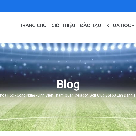
MAIN
NAVIGATION
TRANG CHỦ
GIỚI THIỆU
ĐÀO TẠO
KHOA HỌC -
VI
Blog
Khoa Học - Công Nghệ
-
Sinh Viên Tham Quan Celadon Golf Club Với 60 Làn Đánh 
adcrumb