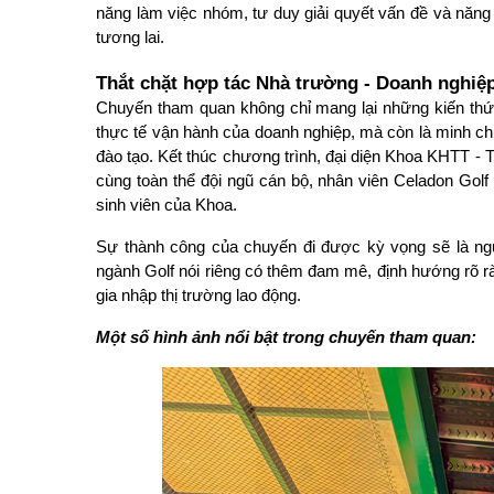
năng làm việc nhóm, tư duy giải quyết vấn đề và năng lự
tương lai.
Thắt chặt hợp tác Nhà trường - Doanh nghiệ
Chuyến tham quan không chỉ mang lại những kiến thức th
thực tế vận hành của doanh nghiệp, mà còn là minh c
đào tạo. 
Kết thúc chương trình, đại diện Khoa KHTT - 
cùng toàn thể đội ngũ cán bộ, nhân viên Celadon Golf C
sinh viên của Khoa.
Sự thành công của chuyến đi được kỳ vọng sẽ là ngu
ngành Golf nói riêng có thêm đam mê, định hướng rõ r
gia nhập thị trường lao động.
Một số
hình ảnh nổi bật trong chuyến tham quan: