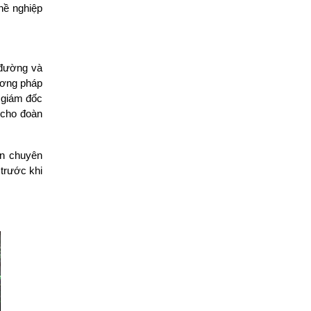
hề nghiệp 
 đường và 
ơng pháp 
giám đốc 
 cho đoàn 
n chuyên 
rước khi 