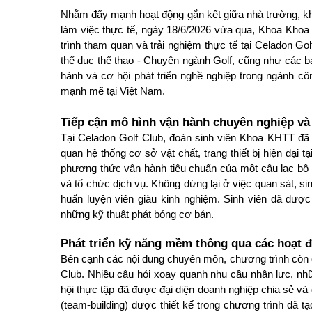
Nhằm đẩy mạnh hoạt động gắn kết giữa nhà trường, khoa
làm việc thực tế, ngày 18/6/2026 vừa qua, Khoa Khoa
trình tham quan và trải nghiệm thực tế tại Celadon Gol
thể dục thể thao - Chuyên ngành Golf, cũng như các bạ
hành và cơ hội phát triển nghề nghiệp trong ngành cô
mạnh mẽ tại Việt Nam.
Tiếp cận mô hình vận hành chuyên nghiệp và 
Tại Celadon Golf Club, đoàn sinh viên Khoa KHTT đã 
quan hệ thống cơ sở vật chất, trang thiết bị hiện đại 
phương thức vận hành tiêu chuẩn của một câu lạc bộ go
và tổ chức dịch vụ. 
Không dừng lại ở việc quan sát, si
huấn luyện viên giàu kinh nghiệm. Sinh viên đã được 
những kỹ thuật phát bóng cơ bản.
Phát triển kỹ năng mềm thông qua các hoạt 
Bên cạnh các nội dung chuyên môn, chương trình còn đa
Club. Nhiều câu hỏi xoay quanh nhu cầu nhân lực, nhữ
hội thực tập đã được đại diện doanh nghiệp chia sẻ và g
(team-building) được thiết kế trong chương trình đã tạ